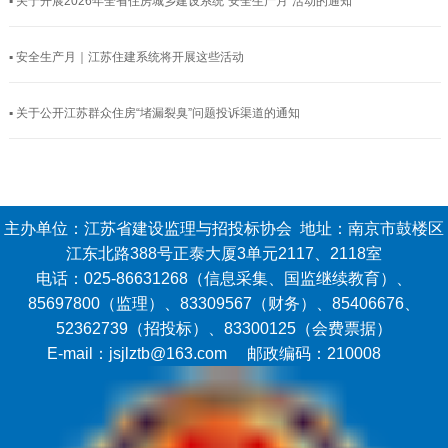
▪ 关于开展2026年全省住房城乡建设系统“安全生产月”活动的通知
▪ 安全生产月｜江苏住建系统将开展这些活动
▪ 关于公开江苏群众住房“堵漏裂臭”问题投诉渠道的通知
主办单位：江苏省建设监理与招投标协会 地址：南京市鼓楼区
江东北路388号正泰大厦3单元2117、2118室
电话：025-86631268（信息采集、国监继续教育）、
85697800（监理）、83309567（财务）、85406676、
52362739（招投标）、83300125（会费票据）
E-mail：jsjlztb@163.com 邮政编码：210008